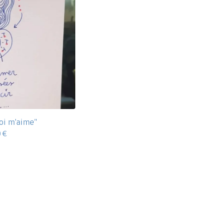
oi m'aime"
0
€