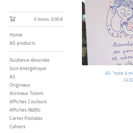
0 items:
0,00
€
Home
All products
Guidance dessinée
Soin énergétique
A5 "note à m
A5
14,0
Originaux
Animaux Totem
Affiches Couleurs
Affiches N&Blc
Cartes Postales
Cahiers